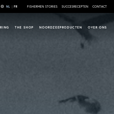
FISHERMEN STORIES
SUCCESRECEPTEN
CONTACT
NL
|
FR
RING
THE SHOP
NOORDZEEPRODUCTEN
OVER ONS