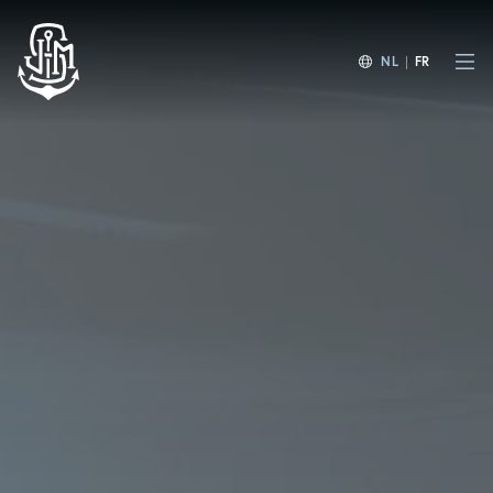
NL
|
FR