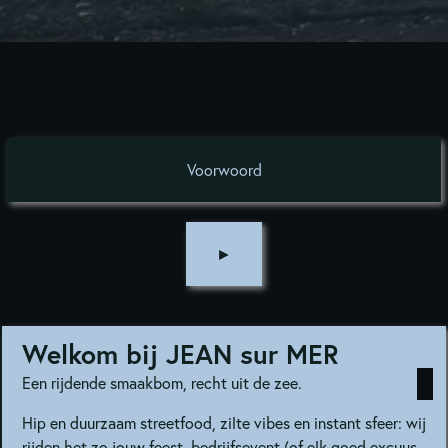
Voorwoord
►
Welkom bij JEAN sur MER
Een rijdende smaakbom, recht uit de zee.
Hip en duurzaam streetfood, zilte vibes en instant sfeer: wij
rijden het zo jouw feest, bedrijfsevent (of elk goed excuus